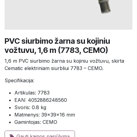
PVC siurbimo žarna su kojiniu
vožtuvu, 1,6 m (7783, CEMO)
1,6 m PVC siurbimo žarna su kojiniu vožtuvu, skirta
Cematic elektriniam siurbliui 7783 – CEMO.
Specifikacija:
Artikulas: 7783
EAN: 4052886248560
Svoris: 0.8 kg
Matmenys: 39×39×16 mm
Gamintojas: CEMO
Gauti kainos pasiūlymą