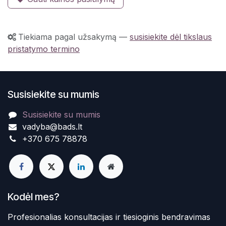
Tiekiama pagal užsakymą
—
susisiekite dėl tikslaus
pristatymo termino
Susisiekite su mumis
Susisiekite su mumis
vadyba@bads.lt
+370 675 78878
Kodėl mes?
Profesionalias konsultacijas ir tiesioginis bendravimas