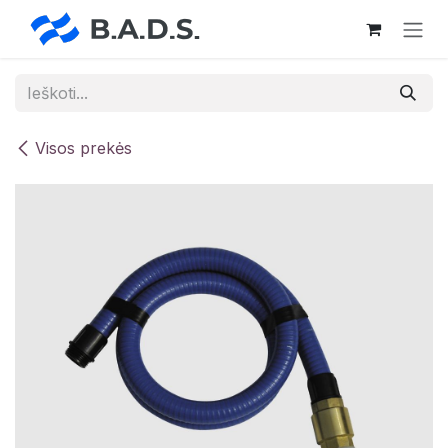
Skip to Content
Visos prekės