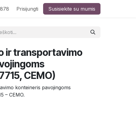
8878
Prisijungti
Susisiekite su mumis
o ir transportavimo
avojingoms
7715, CEMO)
rtavimo konteineris pavojingoms
15 – CEMO.