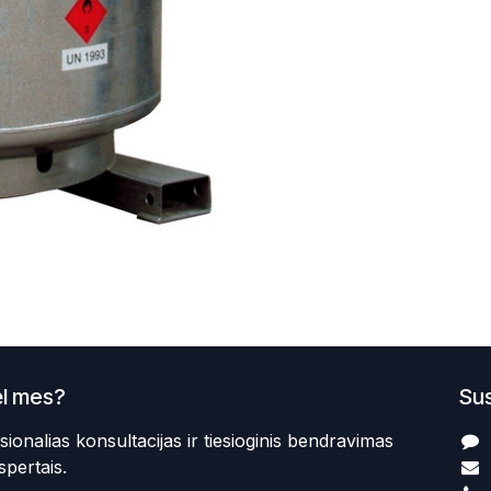
l mes?
Sus
sionalias konsultacijas ir tiesioginis bendravimas
spertais.