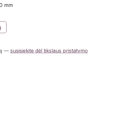
00 mm
ą
ą
—
susisiekite dėl tikslaus pristatymo