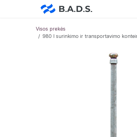
Skip to Content
Pradžia
Pa
Visos prekės
980 l surinkimo ir transportavimo kont