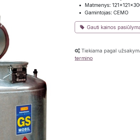
Matmenys: 121×121×3
Gamintojas: CEMO
Gauti kainos pasiūlym
Tiekiama pagal užsakym
termino