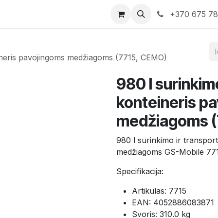
rduotuvė
Susisiekite su mumis
+370 675 7
eineris pavojingoms medžiagoms (7715, CEMO)
980 l surinkim
konteineris p
medžiagoms (
980 l surinkimo ir transpo
medžiagoms GS-Mobile 77
Specifikacija:
Artikulas: 7715
EAN: 4052886083871
Svoris: 310.0 kg