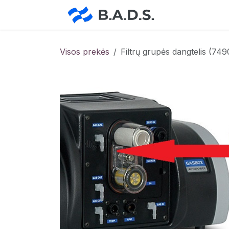
Skip to Content
Pradžia
Pa
Visos prekės
Filtrų grupės dangtelis (7