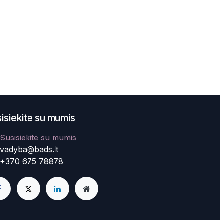
isiekite su mumis
Susisiekite su mumis
vadyba@bads.lt
+370 675 78878