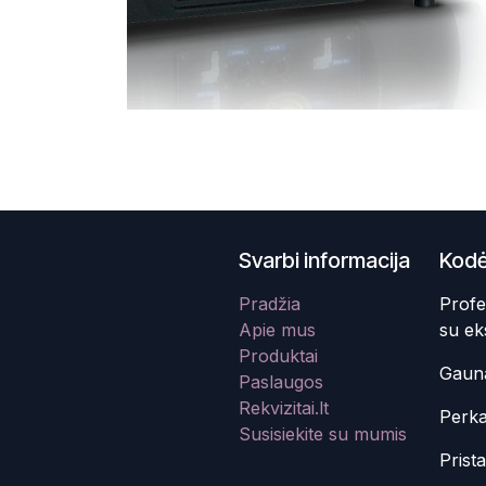
Svarbi informacija
Kodė
Pradžia
Profe
Apie mus
su ek
Produktai
Gauna
Paslaugos
Rekvizitai.lt
Perka
Susisiekite su mumis
Prist