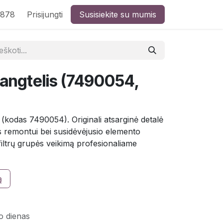
8878
Prisijungti
Susisiekite su mumis
dangtelis (7490054,
 (kodas 7490054). Originali atsarginė detalė
os remontui bei susidėvėjusio elemento
 filtrų grupės veikimą profesionaliame
ą
o dienas