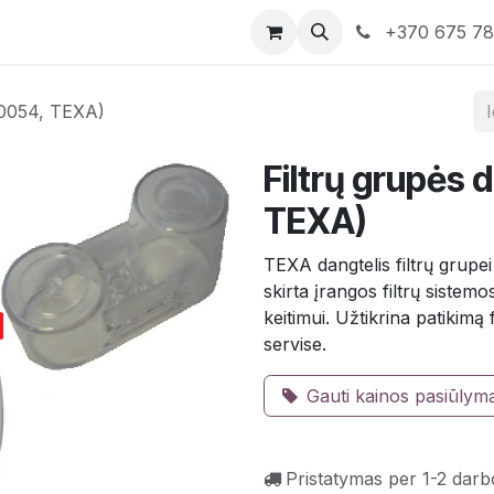
rduotuvė
Susisiekite su mumis
+370 675 7
490054, TEXA)
Filtrų grupės 
TEXA)
TEXA dangtelis filtrų grupei
skirta įrangos filtrų sistem
keitimui. Užtikrina patikimą
servise.
Gauti kainos pasiūlym
Pristatymas per 1-2 darb