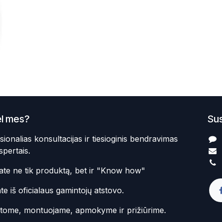
l mes?
Sus
sionalias konsultacijas ir tiesioginis bendravimas
spertais.
te ne tik produktą, bet ir "Know how"
te iš oficialaus gamintojų atstovo.
atome, montuojame, apmokyme ir prižiūrime.