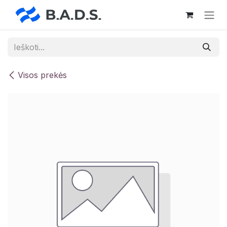
Skip to Content
Visos prekės