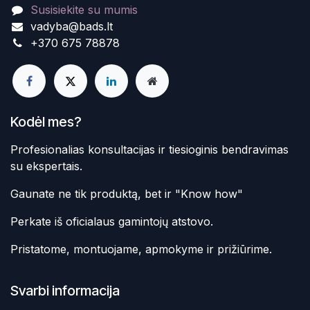
Susisiekite su mumis
vadyba@bads.lt
+370 675 78878
Kodėl mes?
Profesionalias konsultacijas ir tiesioginis bendravimas
su ekspertais.
Gaunate ne tik produktą, bet ir "Know how"
Perkate iš oficialaus gamintojų atstovo.
Pristatome, montuojame, apmokyme ir prižiūrime.
Svarbi informacija