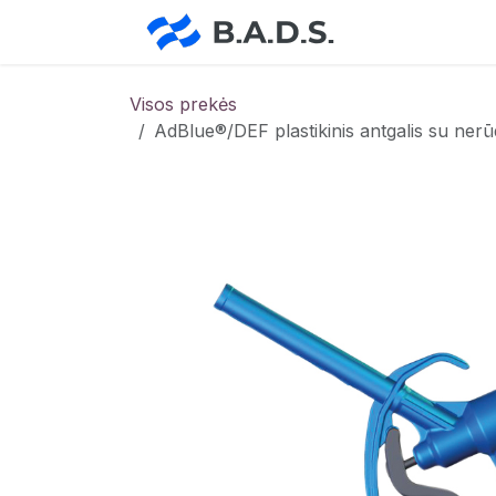
Skip to Content
Pradžia
Pa
Visos prekės
AdBlue®/DEF plastikinis antgalis su ner