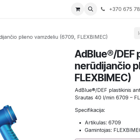
rduotuvė
Susisiekite su mumis
+370 675 7
ūdijančio plieno vamzdeliu (6709, FLEXBIMEC)
AdBlue®/DEF pl
nerūdijančio p
FLEXBIMEC)
AdBlue®/DEF plastikinis ant
Srautas 40 l/min 6709 – 
Specifikacija:
Artikulas: 6709
Gamintojas: FLEXBIME