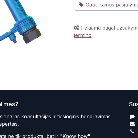
Gauti kainos pasiūlym
Tiekiama pagal užsakym
termino
l mes?
Sus
sionalias konsultacijas ir tiesioginis bendravimas
spertais.
te ne tik produktą, bet ir "Know how"