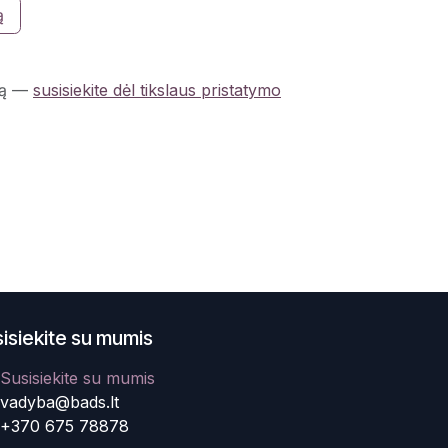
ą
ą
—
susisiekite dėl tikslaus pristatymo
isiekite su mumis
Susisiekite su mumis
vadyba@bads.lt
+370 675 78878