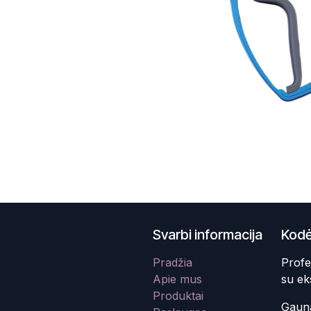
Svarbi informacija
Kodė
Pradžia
Profe
Apie mus
su ek
Produktai
Gauna