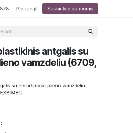
8878
Prisijungti
Susisiekite su mumis
astikinis antgalis su
lieno vamzdeliu (6709,
galis su nerūdijančio plieno vamzdeliu.
FLEXBIMEC.
C