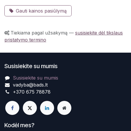
Gauti kainos pasiūlymą
Tiekiama pagal užsakymą
—
susisiekite dėl tikslaus
pristatymo termino
Susisiekite su mumis
Susisiekite su mumis
vadyba@bads.lt
+370 675 78878
Kodėl mes?