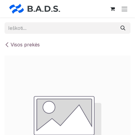
Skip to Content
Visos prekės