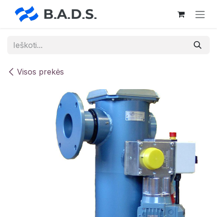
Skip to Content
Visos prekės