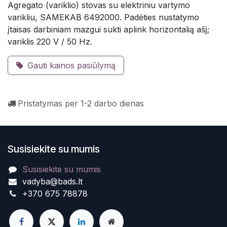
Agregato (variklio) stovas su elektriniu vartymo
varikliu, SAMEKAB 6492000. Padėties nustatymo
įtaisas darbiniam mazgui sukti aplink horizontalią ašį;
variklis 220 V / 50 Hz.
Gauti kainos pasiūlymą
Pristatymas per 1-2 darbo dienas
Susisiekite su mumis
Susisiekite su mumis
vadyba@bads.lt
+370 675 78878