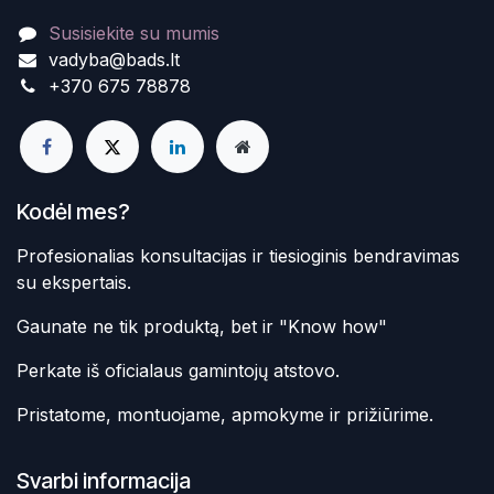
Susisiekite su mumis
vadyba@bads.lt
+370 675 78878
Kodėl mes?
Profesionalias konsultacijas ir tiesioginis bendravimas
su ekspertais.
Gaunate ne tik produktą, bet ir "Know how"
Perkate iš oficialaus gamintojų atstovo.
Pristatome, montuojame, apmokyme ir prižiūrime.
Svarbi informacija