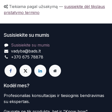
Tiekiama pagal užsakymą
—
susisiekite dėl tikslaus
pristatymo termino
Susisiekite su mumis
Susisiekite su mumis
vadyba@bads.lt
+370 675 78878
Kodėl mes?
Profesionalias konsultacijas ir tiesioginis bendravimas
su ekspertais.
Gaunate ne tik produktą, bet ir "Know how"