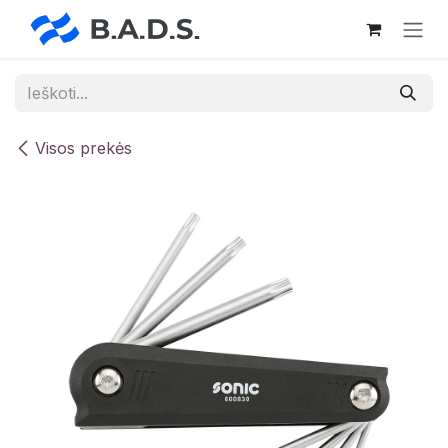
Skip to Content
Visos prekės