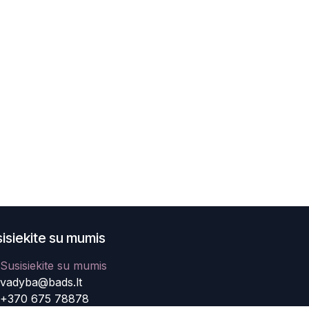
isiekite su mumis
Susisiekite su mumis
vadyba@bads.lt
+370 675 78878