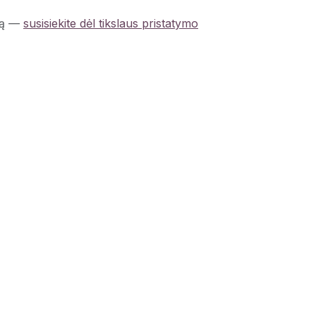
ą
—
susisiekite dėl tikslaus pristatymo