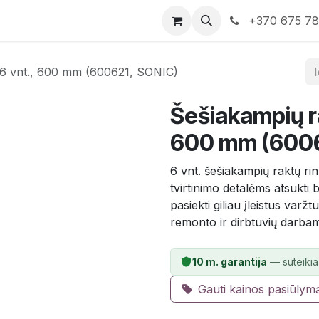
rduotuvė
Susisiekite su mumis
+370 675 7
, 6 vnt., 600 mm (600621, SONIC)
Šešiakampių ra
600 mm (6006
6 vnt. šešiakampių raktų r
tvirtinimo detalėms atsukti b
pasiekti giliau įleistus varž
remonto ir dirbtuvių darba
10 m. garantija
— suteikia
Gauti kainos pasiūlym