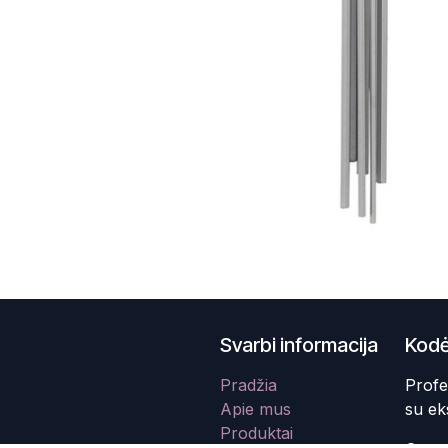
Svarbi informacija
Kodė
Pradžia
Profe
Apie mus
su ek
Produktai