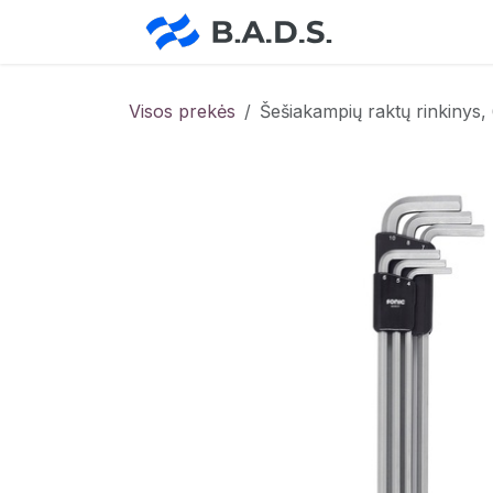
Skip to Content
Pradžia
Pa
Visos prekės
Šešiakampių raktų rinkinys