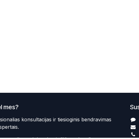
l mes?
Sus
sionalias konsultacijas ir tiesioginis bendravimas
spertais.