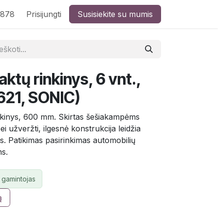
8878
Prisijungti
Susisiekite su mumis
ktų rinkinys, 6 vnt.,
21, SONIC)
inkinys, 600 mm. Skirtas šešiakampėms
ei užveržti, ilgesnė konstrukcija leidžia
tus. Patikimas pasirinkimas automobilių
ms.
 gamintojas
ą