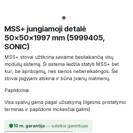
MSS+ jungiamoji detalė
50×50×1997 mm (5999405,
SONIC)
MSS+ stovai užtikrina savaime besilaikančią visų
modulių sistemą. Ši sistema leidžia statyti MSS+ bet
kur, be apribojimų, nes sienos nebereikalingos. Šie
stovai įsigyjami atskirai ir būna įvairių matmenų.
Papildomai
Visa spalvų gama pagal užsakymą (ilgesnis pristatymo
terminas ir papildomi mokesčiai galimi)
10 m. garantija
— suteikia gamintojas