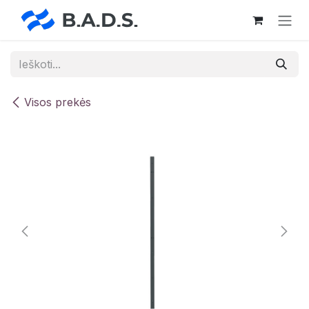
Skip to Content
Visos prekės