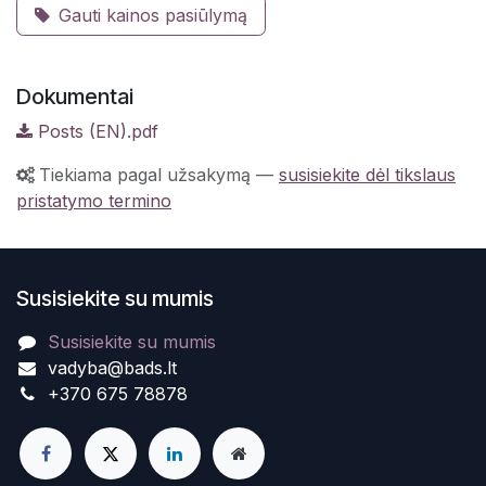
Gauti kainos pasiūlymą
Dokumentai
Posts (EN).pdf
Tiekiama pagal užsakymą
—
susisiekite dėl tikslaus
pristatymo termino
Susisiekite su mumis
Susisiekite su mumis
vadyba@bads.lt
+370 675 78878