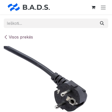
Skip to Content
Visos prekės