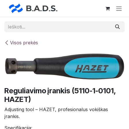
Skip to Content
Visos prekės
Reguliavimo įrankis (5110-1-0101,
HAZET)
Adjusting tool – HAZET, profesionalus vokiškas
įrankis.
Specifikacija: