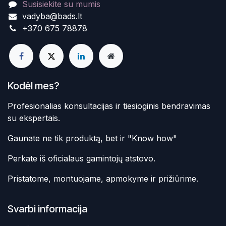
Susisiekite su mumis
vadyba@bads.lt
+370 675 78878
Kodėl mes?
Profesionalias konsultacijas ir tiesioginis bendravimas
su ekspertais.
Gaunate ne tik produktą, bet ir "Know how"
Perkate iš oficialaus gamintojų atstovo.
Pristatome, montuojame, apmokyme ir prižiūrime.
Svarbi informacija