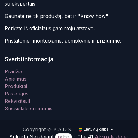
su ekspertais.
Gaunate ne tik produktą, bet ir "Know how"
Perkate iš oficialaus gamintojų atstovo.
Pristatome, montuojame, apmokyme ir prižiūrime.
Svarbi informacija
Pradžia
Apie mus
Produktai
Paslaugos
Rekvizitai.lt
Susisiekite su mumis
Copyright © B.A.D.S.
Lietuvių kalba
Sukurta Naudojant
- The #1
Atviro kodo e-