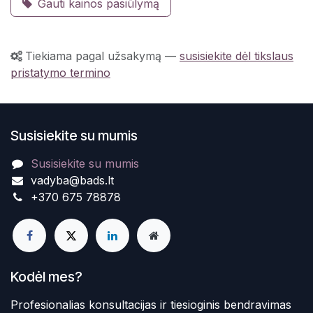
Gauti kainos pasiūlymą
Tiekiama pagal užsakymą
—
susisiekite dėl tikslaus
pristatymo termino
Susisiekite su mumis
Susisiekite su mumis
vadyba@bads.lt
+370 675 78878
Kodėl mes?
Profesionalias konsultacijas ir tiesioginis bendravimas