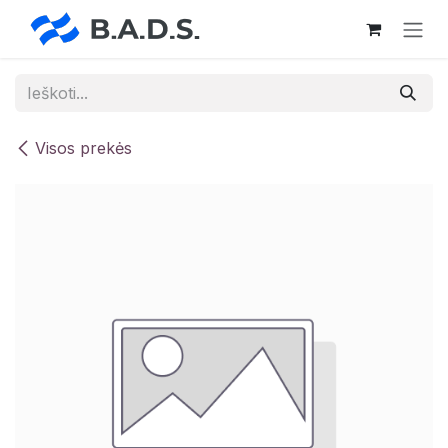
Skip to Content
Visos prekės