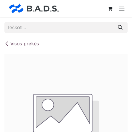
Skip to Content
Visos prekės