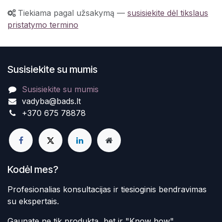
Tiekiama pagal užsakymą
—
susisiekite dėl tikslaus
pristatymo termino
Susisiekite su mumis
Susisiekite su mumis
vadyba@bads.lt
+370 675 78878
Kodėl mes?
Profesionalias konsultacijas ir tiesioginis bendravimas
su ekspertais.
Gaunate ne tik produktą, bet ir "Know how"