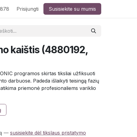
8878
Prisijungti
Susisiekite su mumis
no kaištis (4880192,
SONIC programos skirtas tiksliai užfiksuoti
to darbuose. Padeda išlaikyti teisingą fazių
atikima priemonė profesionaliems variklio
ą
ą
—
susisiekite dėl tikslaus pristatymo