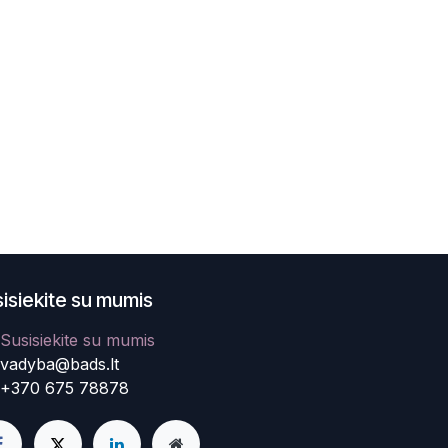
isiekite su mumis
Susisiekite su mumis
vadyba@bads.lt
+370 675 78878