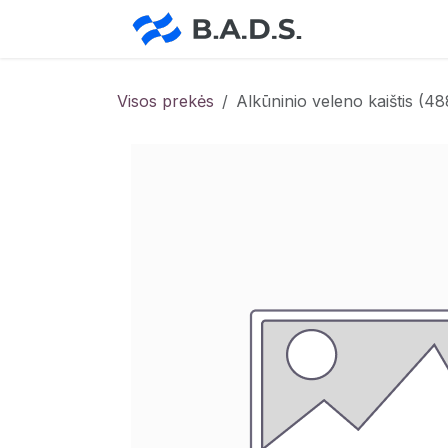
Skip to Content
Pradžia
Pa
Visos prekės
Alkūninio veleno kaištis (