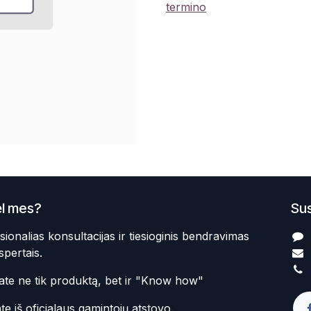
termino
l mes?
Sus
sionalias konsultacijas ir tiesioginis bendravimas
spertais.
te ne tik produktą, bet ir "Know how"
te iš oficialaus gamintojų atstovo.