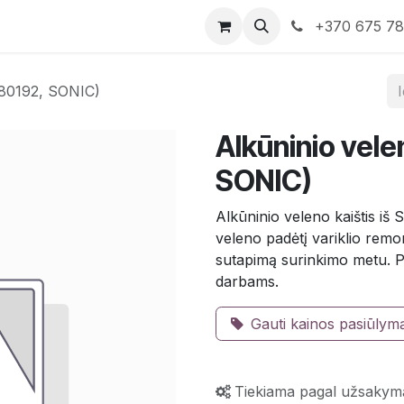
rduotuvė
Susisiekite su mumis
+370 675 7
4880192, SONIC)
Alkūninio vele
SONIC)
Alkūninio veleno kaištis iš 
veleno padėtį variklio remon
sutapimą surinkimo metu. P
darbams.
Gauti kainos pasiūlym
Tiekiama pagal užsakym