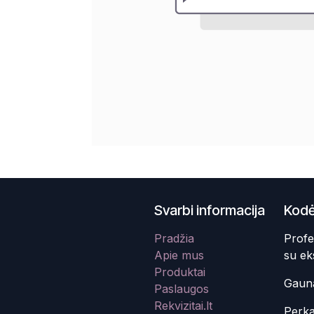
Svarbi informacija
Kodė
Pradžia
Profe
Apie mus
su ek
Produktai
Gauna
Paslaugos
Rekvizitai.lt
Perka