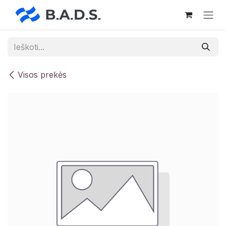
Skip to Content
Visos prekės