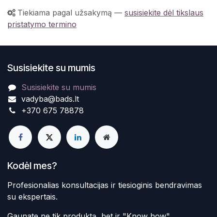
Tiekiama pagal užsakymą
—
susisiekite dėl tikslaus
pristatymo termino
Susisiekite su mumis
Susisiekite su mumis
vadyba@bads.lt
+370 675 78878
Kodėl mes?
Profesionalias konsultacijas ir tiesioginis bendravimas
su ekspertais.
Gaunate ne tik produktą, bet ir "Know how"