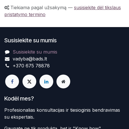
Tiekiama pagal užsakymą
—
susisiekite dėl tikslaus
pristatymo termino
Susisiekite su mumis
Susisiekite su mumis
vadyba@bads.lt
+370 675 78878
Kodėl mes?
Profesionalias konsultacijas ir tiesioginis bendravimas
su ekspertais.
Gaunate ne tik produktą, bet ir "Know how"