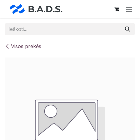
Skip to Content
Visos prekės