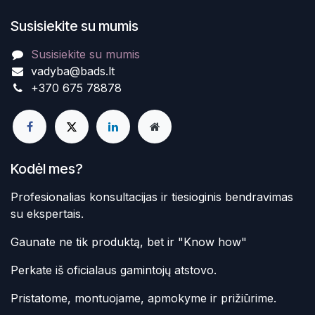
Susisiekite su mumis
Susisiekite su mumis
vadyba@bads.lt
+370 675 78878
Kodėl mes?
Profesionalias konsultacijas ir tiesioginis bendravimas
su ekspertais.
Gaunate ne tik produktą, bet ir "Know how"
Perkate iš oficialaus gamintojų atstovo.
Pristatome, montuojame, apmokyme ir prižiūrime.