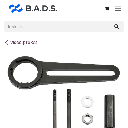
Skip to Content
Visos prekės