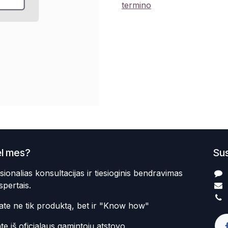
termino
l mes?
Sus
sionalias konsultacijas ir tiesioginis bendravimas
spertais.
te ne tik produktą, bet ir "Know how"
te iš oficialaus gamintojų atstovo.