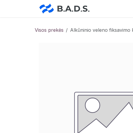
Skip to Content
Pradžia
Pa
Visos prekės
Alkūninio veleno fiksavimo