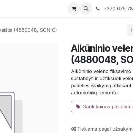
rduotuvė
Susisiekite su mumis
+370 675 7
 kaištis (4880048, SONIC)
Alkūninio vele
(4880048, SO
Alkūninio veleno fiksavimo k
sustabdyti ir užfiksuoti ve
padėties išlaikymą atliekant
automobilių remontui.
Gauti kainos pasiūlym
Tiekiama pagal užsakym