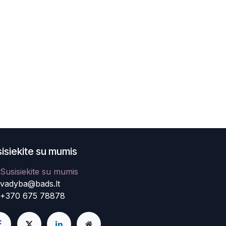
isiekite su mumis
Susisiekite su mumis
vadyba@bads.lt
+370 675 78878