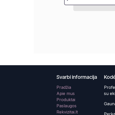
Svarbi informacija
Kodė
Pradžia
Profe
Apie mus
su ek
Produktai
Gauna
Paslaugos
Rekvizitai.lt
Perka