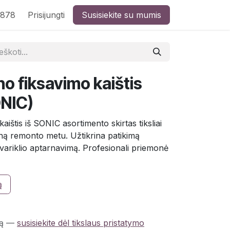
8878
Prisijungti
Susisiekite su mumis
no fiksavimo kaištis
NIC)
aištis iš SONIC asortimento skirtas tiksliai
leną remonto metu. Užtikrina patikimą
 variklio aptarnavimą. Profesionali priemonė
ą
ą
—
susisiekite dėl tikslaus pristatymo