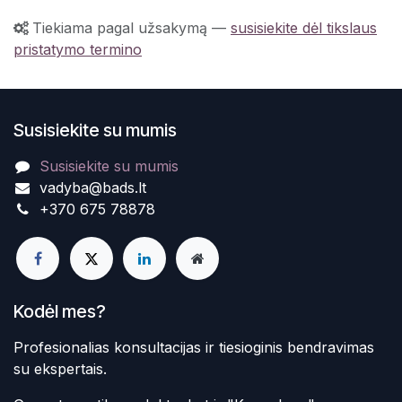
Tiekiama pagal užsakymą
—
susisiekite dėl tikslaus
pristatymo termino
Susisiekite su mumis
Susisiekite su mumis
vadyba@bads.lt
+370 675 78878
Kodėl mes?
Profesionalias konsultacijas ir tiesioginis bendravimas
su ekspertais.