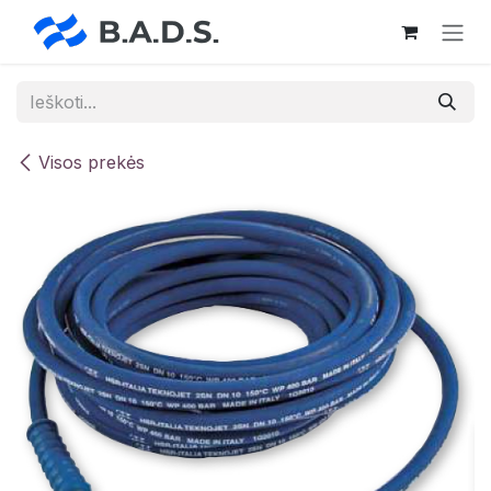
Skip to Content
Visos prekės