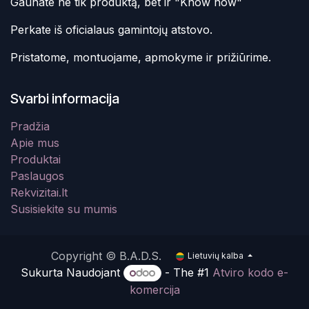
Gaunate ne tik produktą, bet ir "Know how"
Perkate iš oficialaus gamintojų atstovo.
Pristatome, montuojame, apmokyme ir prižiūrime.
Svarbi informacija
Pradžia
Apie mus
Produktai
Paslaugos
Rekvizitai.lt
Susisiekite su mumis
Copyright © B.A.D.S.
Lietuvių kalba
Sukurta Naudojant
- The #1
Atviro kodo e-
komercija