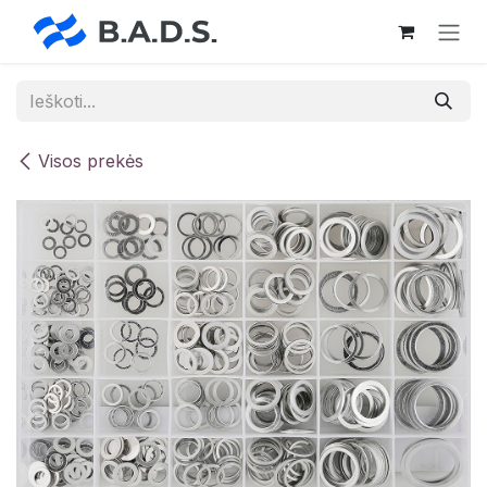
Skip to Content
Visos prekės