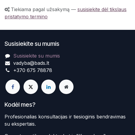
Tiekiama pagal užsakymą
—
susisiekite dėl tikslaus
pristatymo termino
Susisiekite su mumis
Susisiekite su mumis
vadyba@bads.lt
+370 675 78878
Kodėl mes?
Profesionalias konsultacijas ir tiesioginis bendravimas
su ekspertais.