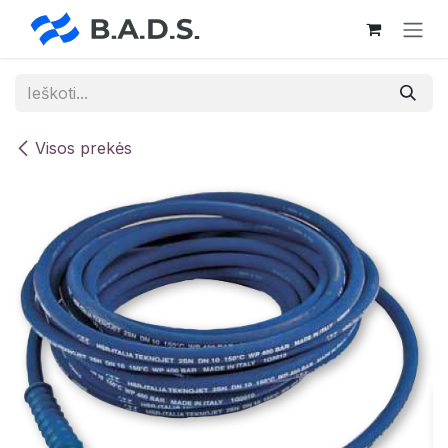
Skip to Content
Visos prekės