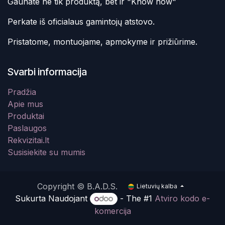
Gaunate ne tik produktą, bet ir "Know how"
Perkate iš oficialaus gamintojų atstovo.
Pristatome, montuojame, apmokyme ir prižiūrime.
Svarbi informacija
Pradžia
Apie mus
Produktai
Paslaugos
Rekvizitai.lt
Susisiekite su mumis
Copyright © B.A.D.S.
Lietuvių kalba
Sukurta Naudojant
- The #1
Atviro kodo e-
komercija