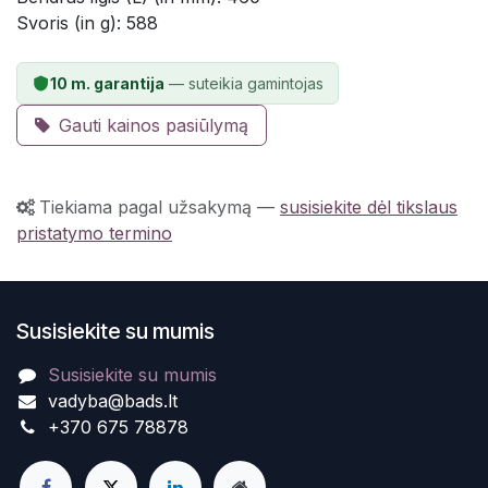
Svoris (in g): 588
10 m. garantija
— suteikia gamintojas
Gauti kainos pasiūlymą
Tiekiama pagal užsakymą
—
susisiekite dėl tikslaus
pristatymo termino
Susisiekite su mumis
Susisiekite su mumis
vadyba@bads.lt
+370 675 78878