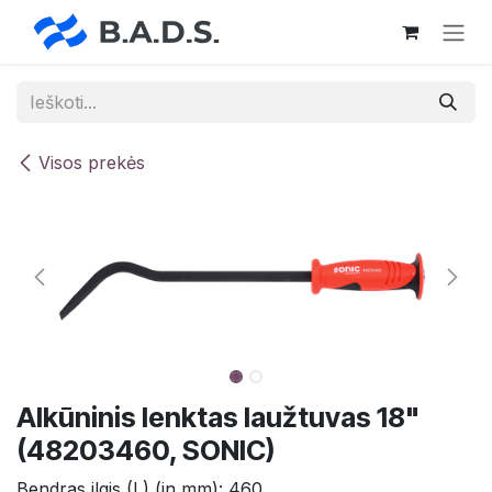
Skip to Content
Visos prekės
Alkūninis lenktas laužtuvas 18"
(48203460, SONIC)
Bendras ilgis (L) (in mm): 460