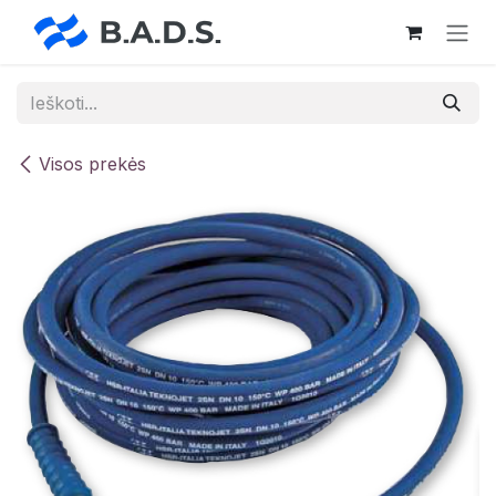
Skip to Content
Visos prekės