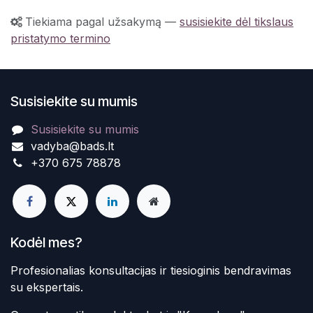
Tiekiama pagal užsakymą
—
susisiekite dėl tikslaus
pristatymo termino
Susisiekite su mumis
Susisiekite su mumis
vadyba@bads.lt
+370 675 78878
Kodėl mes?
Profesionalias konsultacijas ir tiesioginis bendravimas
su ekspertais.