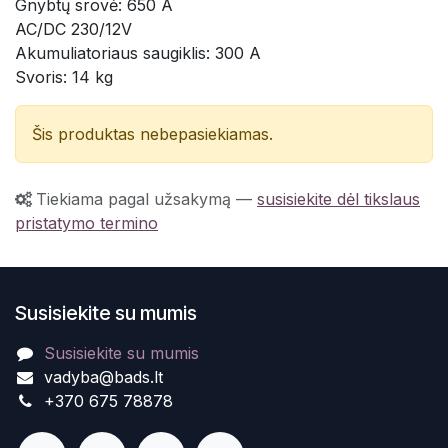
Gnybtų srovė: 650 A
AC/DC 230/12V
Akumuliatoriaus saugiklis: 300 A
Svoris: 14 kg
Šis produktas nebepasiekiamas.
Tiekiama pagal užsakymą
—
susisiekite dėl tikslaus
pristatymo termino
Susisiekite su mumis
Susisiekite su mumis
vadyba@bads.lt
+370 675 78878