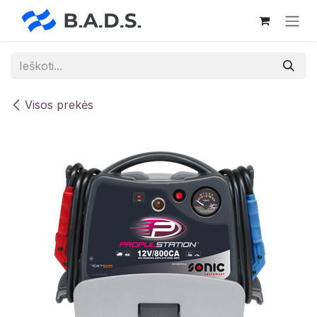
Skip to Content
Visos prekės