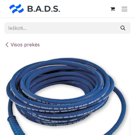
Skip to Content
Visos prekės