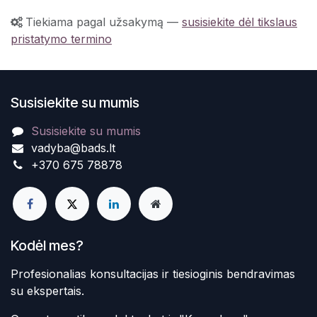
Tiekiama pagal užsakymą
—
susisiekite dėl tikslaus
pristatymo termino
Susisiekite su mumis
Susisiekite su mumis
vadyba@bads.lt
+370 675 78878
Kodėl mes?
Profesionalias konsultacijas ir tiesioginis bendravimas
su ekspertais.