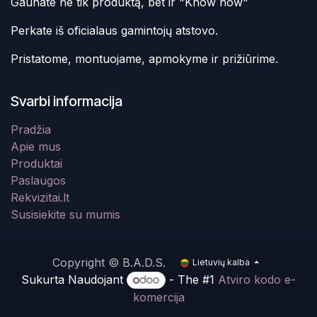
Gaunate ne tik produktą, bet ir "Know how"
Perkate iš oficialaus gamintojų atstovo.
Pristatome, montuojame, apmokyme ir prižiūrime.
Svarbi informacija
Pradžia
Apie mus
Produktai
Paslaugos
Rekvizitai.lt
Susisiekite su mumis
Copyright © B.A.D.S.
Lietuvių kalba
Sukurta Naudojant
- The #1
Atviro kodo e-
komercija