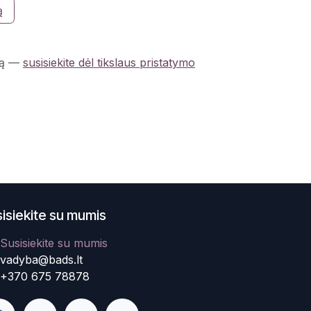
ą
ą
—
susisiekite dėl tikslaus pristatymo
isiekite su mumis
Susisiekite su mumis
vadyba@bads.lt
+370 675 78878