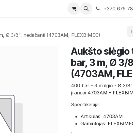
rduotuvė
Susisiekite su mumis
+370 675 7
3 m, Ø 3/8", nedažanti (4703AM, FLEXBIMEC)
Aukšto slėgio
bar, 3 m, Ø 3/
(4703AM, FL
400 bar - 3 m ilgio - Ø 3/8
įrangai 4703AM – FLEXBI
Specifikacija:
Artikulas: 4703AM
Gamintojas: FLEXBIME