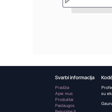
Svarbi informacija
Kodė
Pradžia
Profe
Apie mus
su ek
Produktai
Gauna
Paslaugos
Rekvizitai.lt