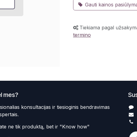
Gauti kainos pasiūlym
Tiekiama pagal užsakym
termino
l mes?
Sus
sionalias konsultacijas ir tiesioginis bendravimas
spertais.
te ne tik produktą, bet ir "Know how"