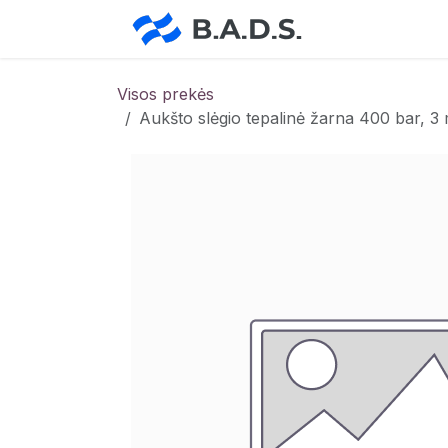
Skip to Content
Pradžia
Pa
Visos prekės
Aukšto slėgio tepalinė žarna 400 bar, 