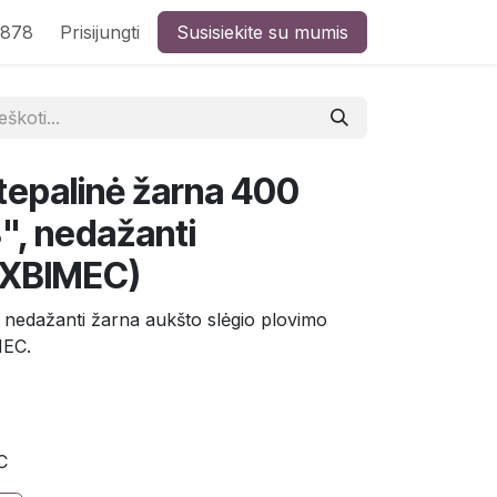
8878
Prisijungti
Susisiekite su mumis
 tepalinė žarna 400
8", nedažanti
EXBIMEC)
" nedažanti žarna aukšto slėgio plovimo
MEC.
C