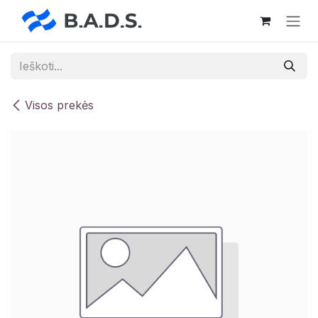
Skip to Content
Visos prekės