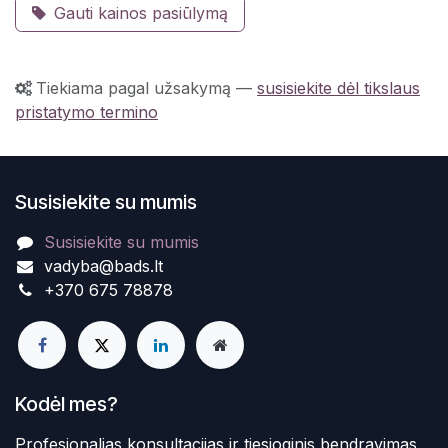
Gauti kainos pasiūlymą
Tiekiama pagal užsakymą
—
susisiekite dėl tikslaus
pristatymo termino
Susisiekite su mumis
Susisiekite su mumis
vadyba@bads.lt
+370 675 78878
Kodėl mes?
Profesionalias konsultacijas ir tiesioginis bendravimas