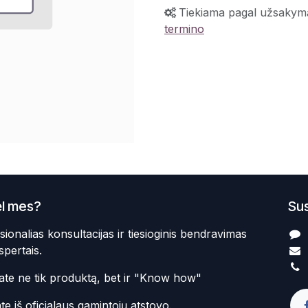
Tiekiama pagal užsakym
termino
l mes?
Sus
sionalias konsultacijas ir tiesioginis bendravimas
spertais.
te ne tik produktą, bet ir "Know how"
te iš oficialaus gamintojų atstovo.