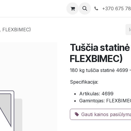
rduotuvė
Susisiekite su mumis
+370 675 7
9, FLEXBIMEC)
Tuščia statinė
FLEXBIMEC)
180 kg tuščia statinė 4699
Specifikacija:
Artikulas: 4699
Gamintojas: FLEXBIME
Gauti kainos pasiūlym