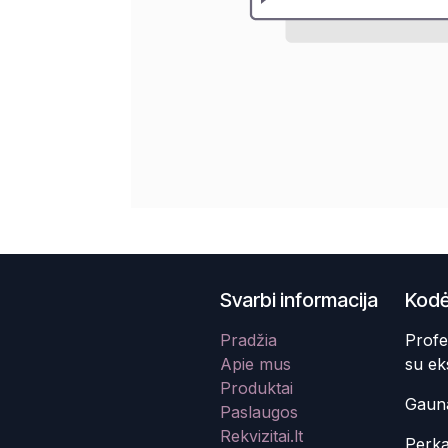
Svarbi informacija
Kodė
Pradžia
Profe
Apie mus
su ek
Produktai
Gauna
Paslaugos
Rekvizitai.lt
Perka