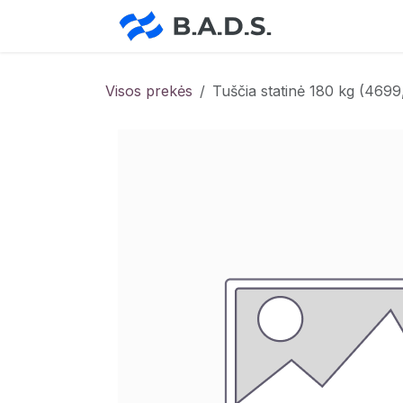
Skip to Content
Pradžia
Pa
Visos prekės
Tuščia statinė 180 kg (469