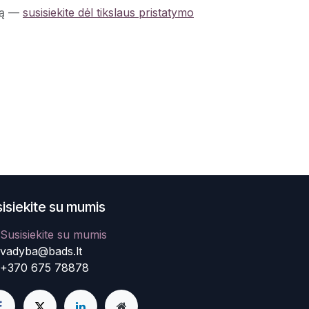
ą
—
susisiekite dėl tikslaus pristatymo
isiekite su mumis
Susisiekite su mumis
vadyba@bads.lt
+370 675 78878