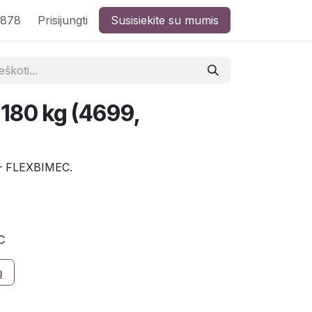
8878
Prisijungti
Susisiekite su mumis
 180 kg (4699,
 – FLEXBIMEC.
C
ą