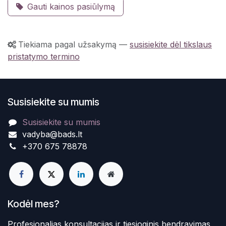
Gauti kainos pasiūlymą
Tiekiama pagal užsakymą
—
susisiekite dėl tikslaus
pristatymo termino
Susisiekite su mumis
Susisiekite su mumis
vadyba@bads.lt
+370 675 78878
Kodėl mes?
Profesionalias konsultacijas ir tiesioginis bendravimas