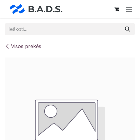
Skip to Content
Visos prekės