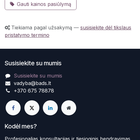
Gauti kainos pasiūlymą
Tiekiama pagal užsakymą
—
susisiekite dėl tikslaus
pristatymo termino
Susisiekite su mumis
Susisiekite su mumis
vadyba@bads.lt
+370 675 78878
Kodėl mes?
Profesionalias konsultacijas ir tiesioginis bendravimas