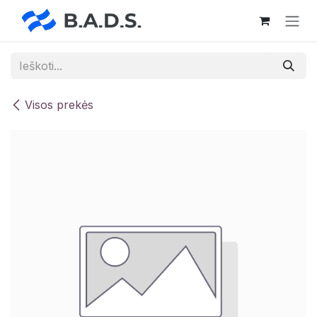
Skip to Content
Visos prekės