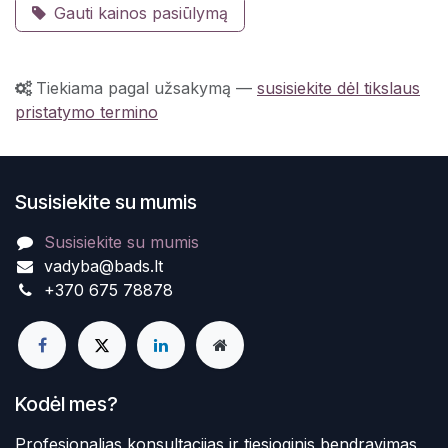
Gauti kainos pasiūlymą
Tiekiama pagal užsakymą
—
susisiekite dėl tikslaus
pristatymo termino
Susisiekite su mumis
Susisiekite su mumis
vadyba@bads.lt
+370 675 78878
Kodėl mes?
Profesionalias konsultacijas ir tiesioginis bendravimas