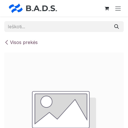
Skip to Content
Visos prekės