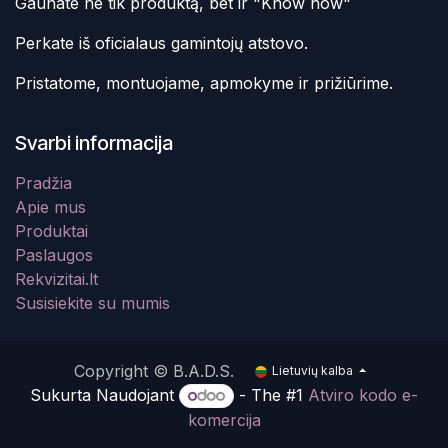
Gaunate ne tik produktą, bet ir "Know how"
Perkate iš oficialaus gamintojų atstovo.
Pristatome, montuojame, apmokyme ir prižiūrime.
Svarbi informacija
Pradžia
Apie mus
Produktai
Paslaugos
Rekvizitai.lt
Susisiekite su mumis
Copyright © B.A.D.S.
Lietuvių kalba
Sukurta Naudojant
- The #1
Atviro kodo e-
komercija