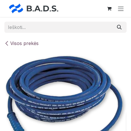
Skip to Content
Visos prekės