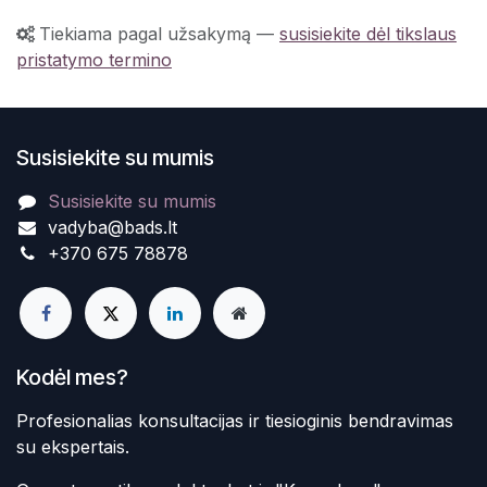
Tiekiama pagal užsakymą
—
susisiekite dėl tikslaus
pristatymo termino
Susisiekite su mumis
Susisiekite su mumis
vadyba@bads.lt
+370 675 78878
Kodėl mes?
Profesionalias konsultacijas ir tiesioginis bendravimas
su ekspertais.