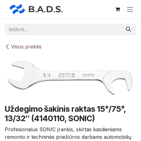
Skip to Content
Visos prekės
Uždegimo šakinis raktas 15°/75°,
13/32″ (4140110, SONIC)
Profesionalus SONIC įrankis, skirtas kasdieniams
remonto ir techninės priežiūros darbams automobilių