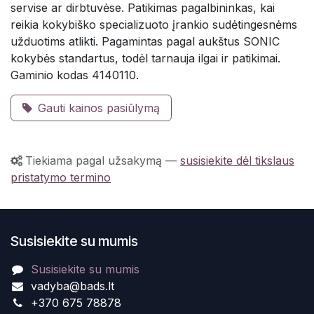
servise ar dirbtuvėse. Patikimas pagalbininkas, kai
reikia kokybiško specializuoto įrankio sudėtingesnėms
užduotims atlikti. Pagamintas pagal aukštus SONIC
kokybės standartus, todėl tarnauja ilgai ir patikimai.
Gaminio kodas 4140110.
Gauti kainos pasiūlymą
Tiekiama pagal užsakymą
—
susisiekite dėl tikslaus
pristatymo termino
Susisiekite su mumis
Susisiekite su mumis
vadyba@bads.lt
+370 675 78878