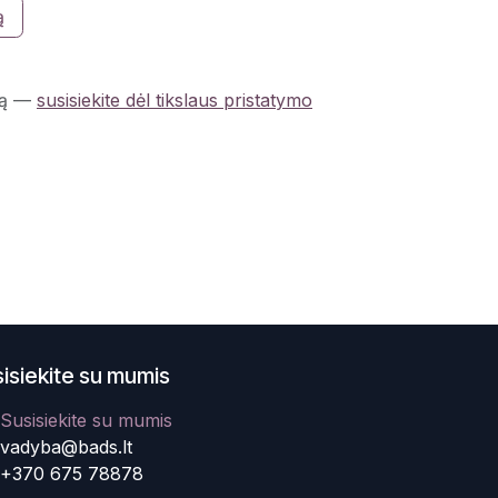
ą
ą
—
susisiekite dėl tikslaus pristatymo
isiekite su mumis
Susisiekite su mumis
vadyba@bads.lt
+370 675 78878