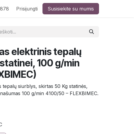
8878
Prisijungti
Susisiekite su mumis
s elektrinis tepalų
 statinei, 100 g/min
EXBIMEC)
 tepalų siurblys, skirtas 50 Kg statinės,
- našumas 100 g/min 4100/50 – FLEXBIMEC.
C