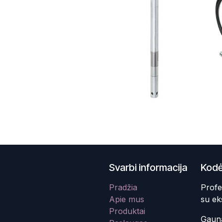
Svarbi informacija
Kodė
Pradžia
Profe
Apie mus
su ek
Produktai
Gauna