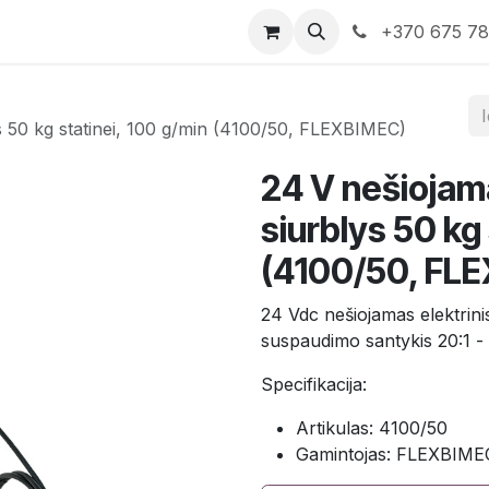
rduotuvė
Susisiekite su mumis
+370 675 7
ys 50 kg statinei, 100 g/min (4100/50, FLEXBIMEC)
24 V nešiojama
siurblys 50 kg
(4100/50, FL
24 Vdc nešiojamas elektrinis
suspaudimo santykis 20:1 
Specifikacija:
Artikulas: 4100/50
Gamintojas: FLEXBIME