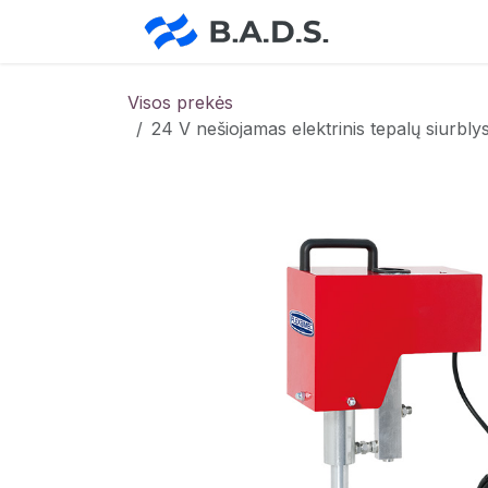
Skip to Content
Pradžia
Pa
Visos prekės
24 V nešiojamas elektrinis tepalų siurbl