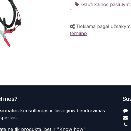
Gauti kainos pasiūlym
Tiekiama pagal užsakym
termino
l mes?
Sus
sionalias konsultacijas ir tiesioginis bendravimas
spertais.
te ne tik produktą, bet ir "Know how"