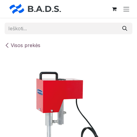
Skip to Content
Visos prekės