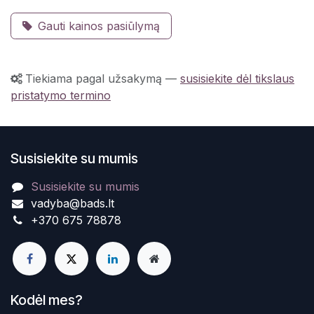
Gauti kainos pasiūlymą
Tiekiama pagal užsakymą
—
susisiekite dėl tikslaus
pristatymo termino
Susisiekite su mumis
Susisiekite su mumis
vadyba@bads.lt
+370 675 78878
Kodėl mes?