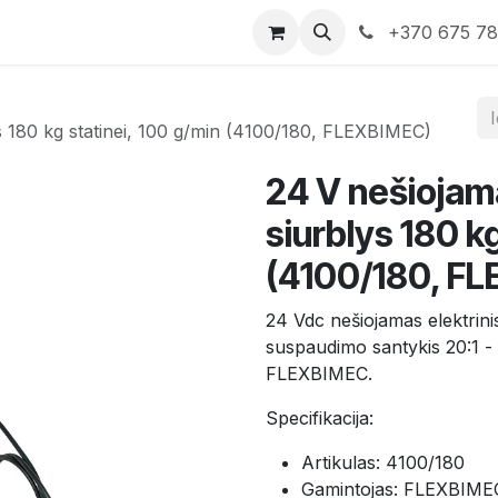
rduotuvė
Susisiekite su mumis
+370 675 7
ys 180 kg statinei, 100 g/min (4100/180, FLEXBIMEC)
24 V nešiojama
siurblys 180 k
(4100/180, F
24 Vdc nešiojamas elektrinis
suspaudimo santykis 20:1 
FLEXBIMEC.
Specifikacija:
Artikulas: 4100/180
Gamintojas: FLEXBIME