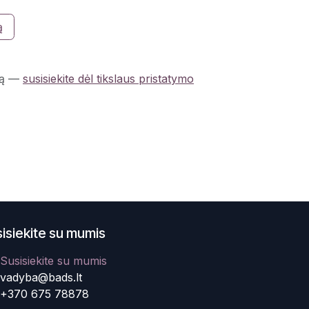
ą
ą
—
susisiekite dėl tikslaus pristatymo
isiekite su mumis
Susisiekite su mumis
vadyba@bads.lt
+370 675 78878