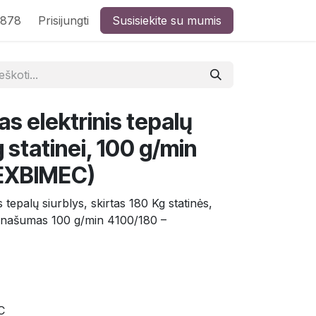
8878
Prisijungti
Susisiekite su mumis
s elektrinis tepalų
g statinei, 100 g/min
LEXBIMEC)
 tepalų siurblys, skirtas 180 Kg statinės,
- našumas 100 g/min 4100/180 –
C