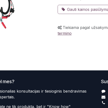
Gauti kainos pasiūlym
Tiekiama pagal užsakym
termino
l mes?
Sus
sionalias konsultacijas ir tiesioginis bendravimas
spertais.
te ne tik produktą, bet ir "Know how"