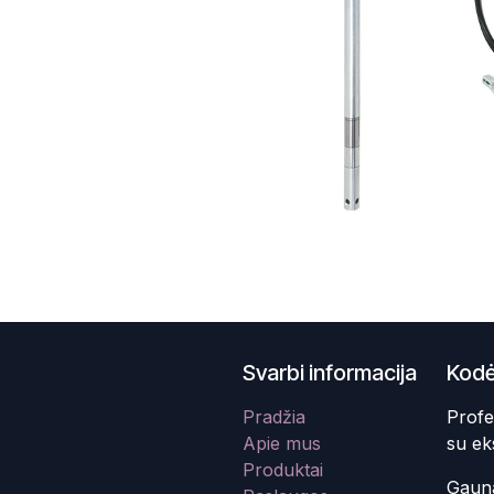
Svarbi informacija
Kodė
Pradžia
Profe
Apie mus
su ek
Produktai
Gauna