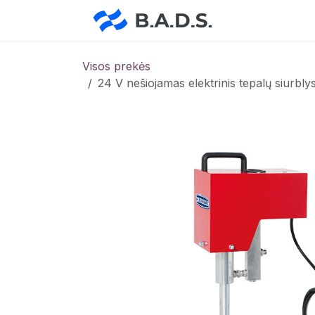
Skip to Content
Pradžia
Pa
Visos prekės
24 V nešiojamas elektrinis tepalų siurbl