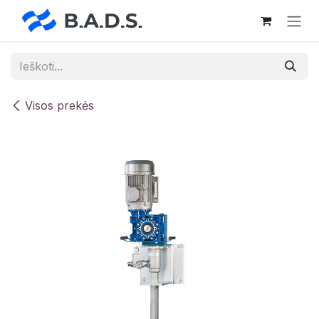
Skip to Content
Visos prekės