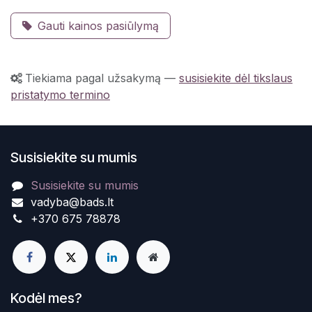
Gauti kainos pasiūlymą
Tiekiama pagal užsakymą
—
susisiekite dėl tikslaus
pristatymo termino
Susisiekite su mumis
Susisiekite su mumis
vadyba@bads.lt
+370 675 78878
Kodėl mes?