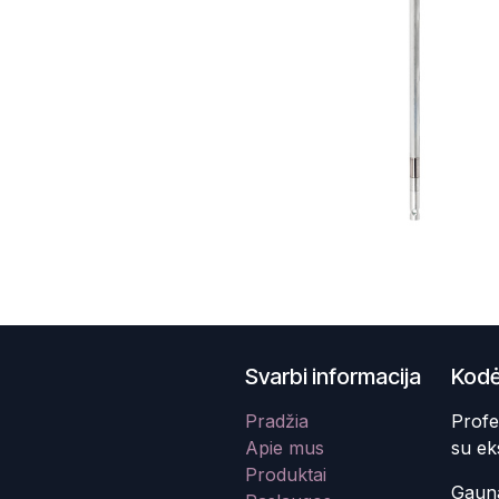
Svarbi informacija
Kodė
Pradžia
Profe
Apie mus
su ek
Produktai
Gauna