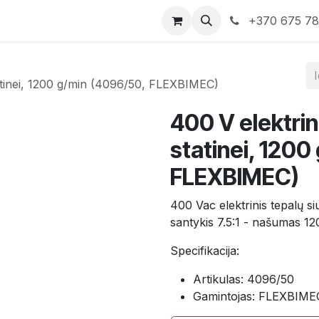
rduotuvė
Susisiekite su mumis
+370 675 7
tatinei, 1200 g/min (4096/50, FLEXBIMEC)
400 V elektrin
statinei, 1200
FLEXBIMEC)
400 Vac elektrinis tepalų si
santykis 7.5:1 - našumas 
Specifikacija:
Artikulas: 4096/50
Gamintojas: FLEXBIME