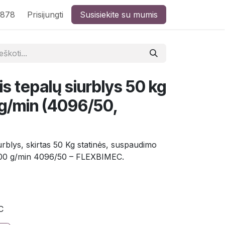
8878
Prisijungti
Susisiekite su mumis
is tepalų siurblys 50 kg
 g/min (4096/50,
urblys, skirtas 50 Kg statinės, suspaudimo
1200 g/min 4096/50 – FLEXBIMEC.
C