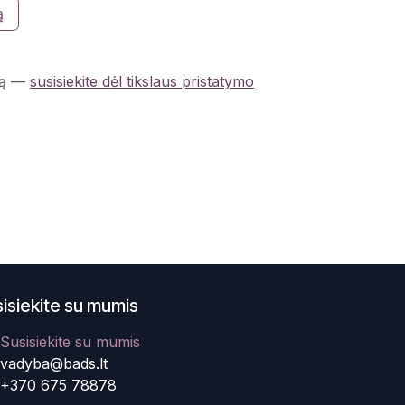
ą
ą
—
susisiekite dėl tikslaus pristatymo
isiekite su mumis
Susisiekite su mumis
vadyba@bads.lt
+370 675 78878