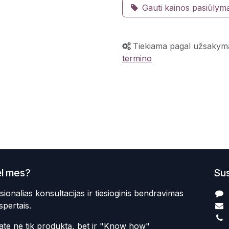
Gauti kainos pasiūlym
Tiekiama pagal užsakym
termino
l mes?
Sus
sionalias konsultacijas ir tiesioginis bendravimas
spertais.
te ne tik produktą, bet ir "Know how"