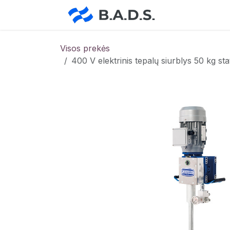
Skip to Content
Pradžia
Pa
Visos prekės
400 V elektrinis tepalų siurblys 50 kg s