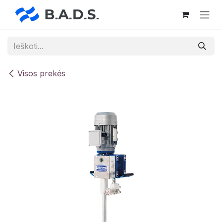
Skip to Content
Visos prekės