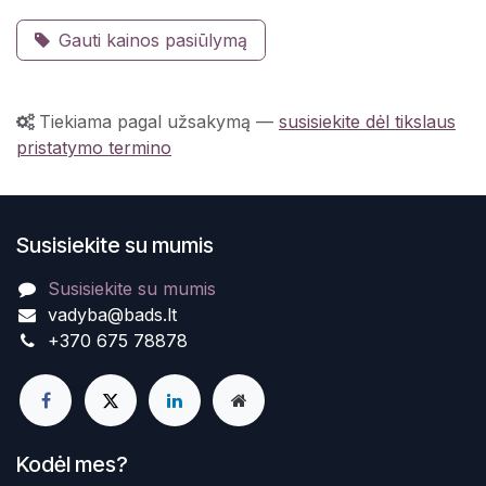
Gauti kainos pasiūlymą
Tiekiama pagal užsakymą
—
susisiekite dėl tikslaus
pristatymo termino
Susisiekite su mumis
Susisiekite su mumis
vadyba@bads.lt
+370 675 78878
Kodėl mes?