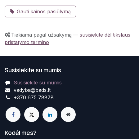
Gauti kainos pasiūlymą
Tiekiama pagal užsakymą
—
susisiekite dėl tikslaus
pristatymo termino
Susisiekite su mumis
Susisiekite su mumis
vadyba@bads.lt
+370 675 78878
Kodėl mes?