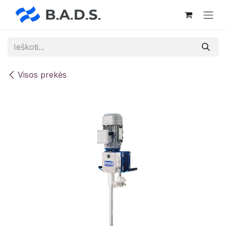
Skip to Content
Visos prekės