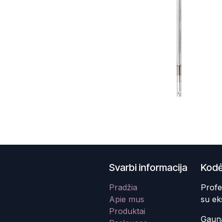
Svarbi informacija
Kodė
Pradžia
Profe
Apie mus
su ek
Produktai
Gauna