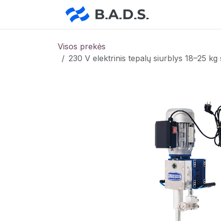
Skip to Content
Pradžia
Pa
Visos prekės
230 V elektrinis tepalų siurblys 18–25 