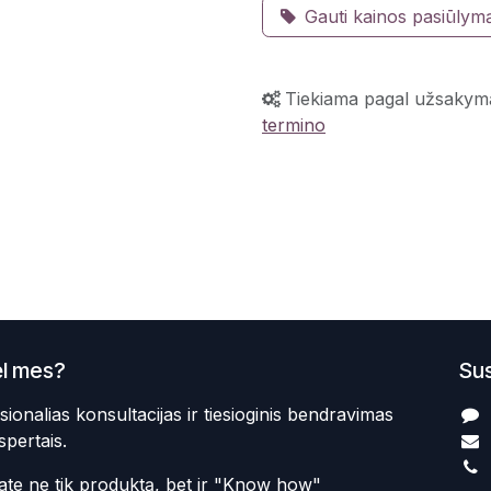
Gauti kainos pasiūlym
Tiekiama pagal užsakym
termino
l mes?
Sus
sionalias konsultacijas ir tiesioginis bendravimas
spertais.
te ne tik produktą, bet ir "Know how"