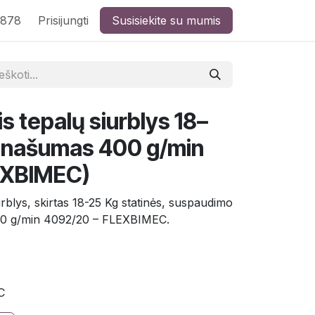
8878
Prisijungti
Susisiekite su mumis
is tepalų siurblys 18–
i, našumas 400 g/min
EXBIMEC)
urblys, skirtas 18-25 Kg statinės, suspaudimo
400 g/min 4092/20 – FLEXBIMEC.
C