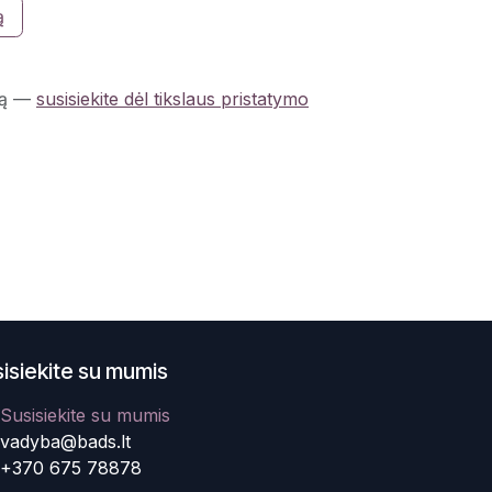
ą
ą
—
susisiekite dėl tikslaus pristatymo
isiekite su mumis
Susisiekite su mumis
vadyba@bads.lt
+370 675 78878