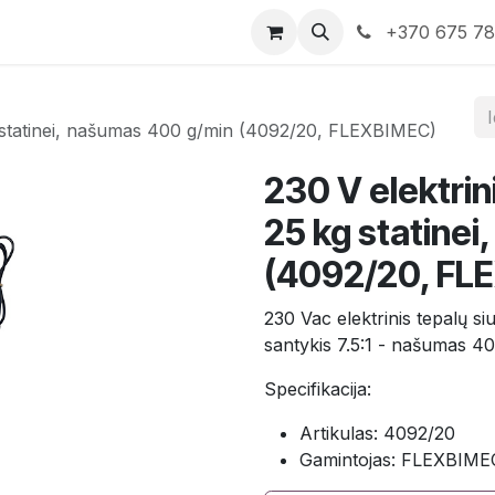
rduotuvė
Susisiekite su mumis
+370 675 7
kg statinei, našumas 400 g/min (4092/20, FLEXBIMEC)
230 V elektrin
25 kg statine
(4092/20, FL
230 Vac elektrinis tepalų si
santykis 7.5:1 - našumas 
Specifikacija:
Artikulas: 4092/20
Gamintojas: FLEXBIME