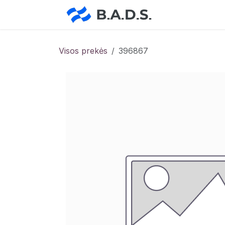
Skip to Content
Pradžia
Pa
Visos prekės
396867