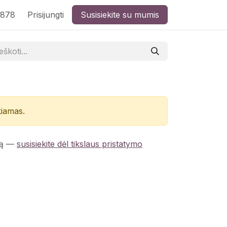
8878
Prisijungti
Susisiekite su mumis
kiamas.
ą
—
susisiekite dėl tikslaus pristatymo