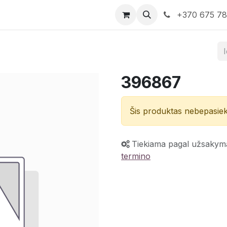
rduotuvė
Susisiekite su mumis
+370 675 7
396867
Šis produktas nebepasie
Tiekiama pagal užsakym
termino