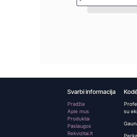
Svarbi informacija
Kodė
Pradžia
Profe
Apie mus
su ek
Produktai
Gauna
Paslaugos
Rekvizitai.lt
Perka