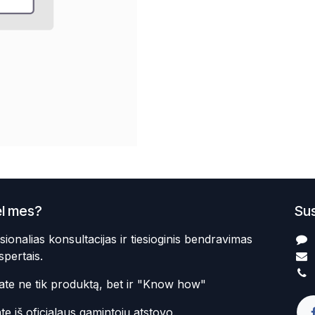
l mes?
Sus
sionalias konsultacijas ir tiesioginis bendravimas
spertais.
te ne tik produktą, bet ir "Know how"
te iš oficialaus gamintojų atstovo.