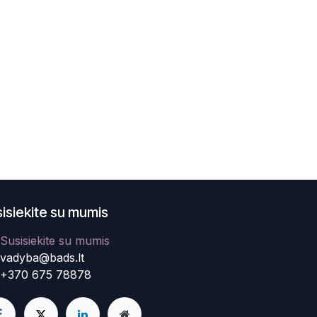
isiekite su mumis
Susisiekite su mumis
vadyba@bads.lt
+370 675 78878