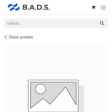
Skip to Content
Visos prekės