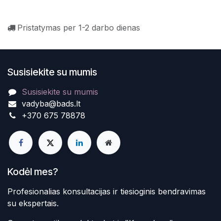
Pristatymas per 1-2 darbo dienas
Susisiekite su mumis
Susisiekite su mumis
vadyba@bads.lt
+370 675 78878
Kodėl mes?
Profesionalias konsultacijas ir tiesioginis bendravimas
su ekspertais.