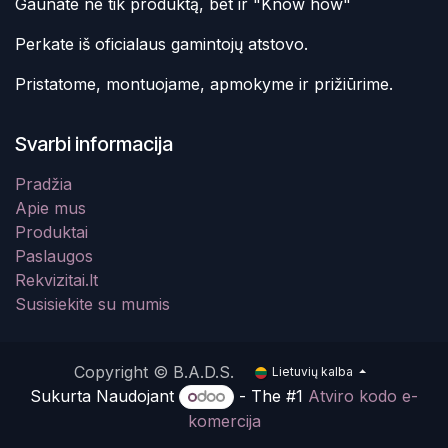
Gaunate ne tik produktą, bet ir "Know how"
Perkate iš oficialaus gamintojų atstovo.
Pristatome, montuojame, apmokyme ir prižiūrime.
Svarbi informacija
Pradžia
Apie mus
Produktai
Paslaugos
Rekvizitai.lt
Susisiekite su mumis
Copyright © B.A.D.S.
Lietuvių kalba
Sukurta Naudojant
- The #1
Atviro kodo e-
komercija