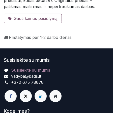
prietaisui, kodas 3905287. Originalus priedas –
patikimas maitinimas ir nepertraukiamas darbas.
Gauti kainos pasiūlymą
Pristatymas per 1-2 darbo dienas
Susisiekite su mumis
Susisiekite su mumis
vadyba@bads.lt
+370 675 78878
Kodėl mes?