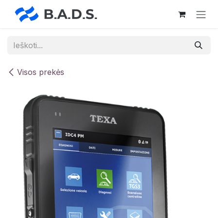
Skip to Content
Visos prekės