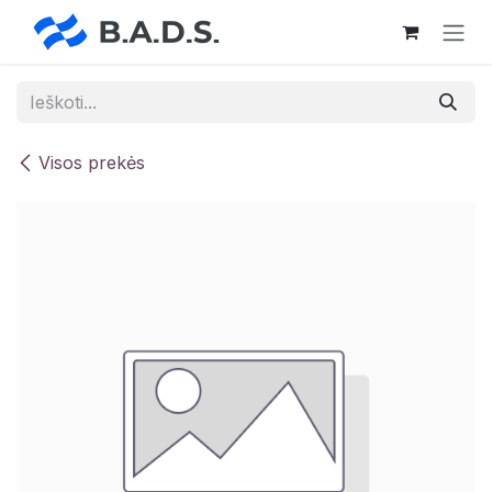
Skip to Content
Visos prekės