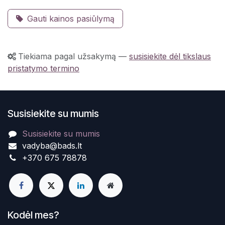
Gauti kainos pasiūlymą
Tiekiama pagal užsakymą
—
susisiekite dėl tikslaus
pristatymo termino
Susisiekite su mumis
Susisiekite su mumis
vadyba@bads.lt
+370 675 78878
Kodėl mes?