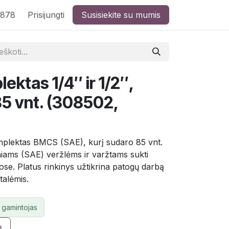
8878
Prisijungti
Susisiekite su mumis
ektas 1/4″ ir 1/2″,
5 vnt. (308502,
komplektas BMCS (SAE), kurį sudaro 85 vnt.
iniams (SAE) veržlėms ir varžtams sukti
se. Platus rinkinys užtikrina patogų darbą
talėmis.
 gamintojas
ą