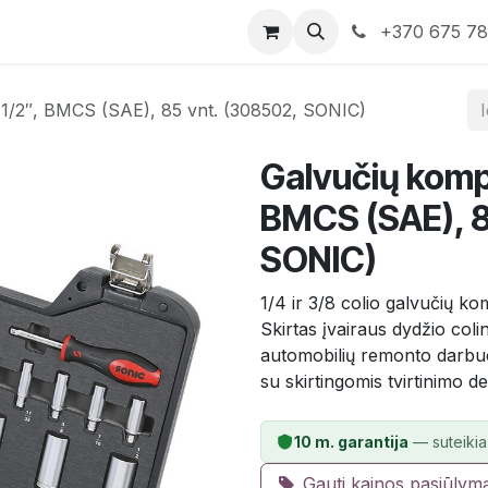
rduotuvė
Susisiekite su mumis
+370 675 7
r 1/2″, BMCS (SAE), 85 vnt. (308502, SONIC)
Galvučių kompl
BMCS (SAE), 8
SONIC)
1/4 ir 3/8 colio galvučių 
Skirtas įvairaus dydžio col
automobilių remonto darbuo
su skirtingomis tvirtinimo de
10 m. garantija
— suteikia
Gauti kainos pasiūlym