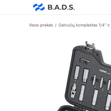
Skip to Content
Pradžia
Pa
Visos prekės
Galvučių komplektas 1/4″ i