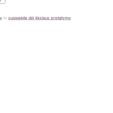
ą
—
susisiekite dėl tikslaus pristatymo