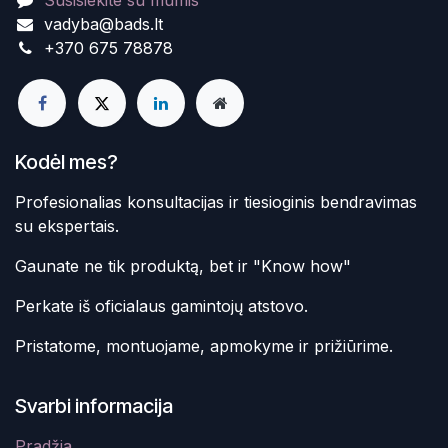
Susisiekite su mumis
vadyba@bads.lt
+370 675 78878
Kodėl mes?
Profesionalias konsultacijas ir tiesioginis bendravimas
su ekspertais.
Gaunate ne tik produktą, bet ir "Know how"
Perkate iš oficialaus gamintojų atstovo.
Pristatome, montuojame, apmokyme ir prižiūrime.
Svarbi informacija
Pradžia