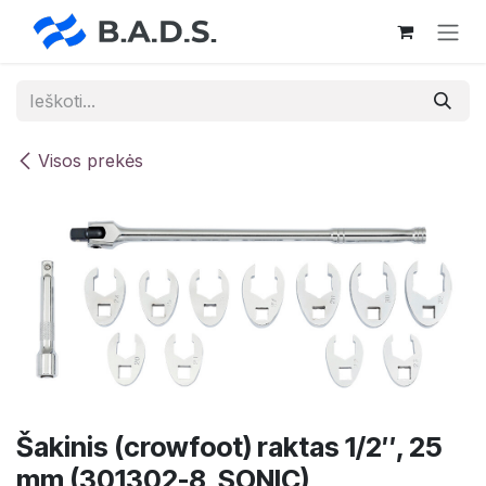
Skip to Content
Visos prekės
Šakinis (crowfoot) raktas 1/2″, 25
mm (301302-8, SONIC)