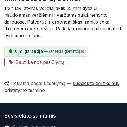
1/2'' DR. atviras veržliaraktis 25 mm dydžiui,
naudojamas veržlėms ir varžtams sukti remonto
darbuose. Patvarus ir ergonomiškas įrankis tinka
dirbtuvėms bei servisui. Padeda greitai ir patikimai atlikti
tvirtinimo darbus.
10 m. garantija
— suteikia gamintojas
Gauti kainos pasiūlymą
Tiekiama pagal užsakymą
—
susisiekite dėl tikslaus
pristatymo termino
Susisiekite su mumis