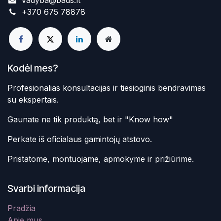
vadyba@bads.lt
+370 675 78878
Kodėl mes?
Profesionalias konsultacijas ir tiesioginis bendravimas
su ekspertais.
Gaunate ne tik produktą, bet ir "Know how"
Perkate iš oficialaus gamintojų atstovo.
Pristatome, montuojame, apmokyme ir prižiūrime.
Svarbi informacija
Pradžia
Apie mus