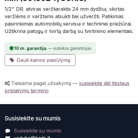
1/2'' DR. atviras veržliaraktis 24 mm dydžiui, skirtas
veržlėms ir varžtams atsukti bei užveržti. Patikimas
pasirinkimas automobilių servisui ir techninei priežiūrai.
Užtikrina patogų ir tvirtą darbą su tvirtinimo elementais.
10 m. garantija
— suteikia gamintojas
Gauti kainos pasiūlymą
Tiekiama pagal užsakymą
—
susisiekite dėl tikslaus
pristatymo termino
Susisiekite su mumis
Susisiekite su mumis