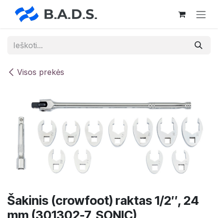
Skip to Content
Visos prekės
Šakinis (crowfoot) raktas 1/2″, 24
mm (301302-7, SONIC)